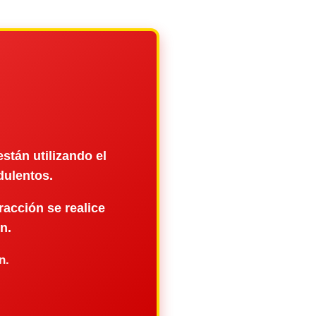
tán utilizando el
dulentos.
racción se realice
n.
n.