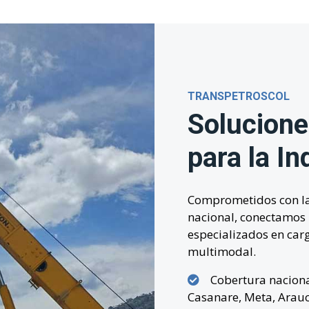
TRANSPETROSCOL
Solucione
para la I
Comprometidos con la e
nacional, conectamos r
especializados en car
multimodal.
Cobertura naciona
Casanare, Meta, Arau